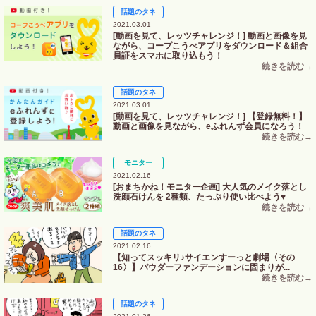
話題のタネ
2021.03.01
[動画を見て、レッツチャレンジ！] 動画と画像を見
ながら、コープこうべアプリをダウンロード＆組合
員証をスマホに取り込もう！
話題のタネ
2021.03.01
[動画を見て、レッツチャレンジ！] 【登録無料！】
動画と画像を見ながら、eふれんず会員になろう！
モニター
2021.02.16
[おまちかね！モニター企画] 大人気のメイク落とし
洗顔石けんを 2種類、たっぷり使い比べよう♥
話題のタネ
2021.02.16
【知ってスッキリ♪サイエンすーっと劇場〈その
16〉】パウダーファンデーションに固まりが...
話題のタネ