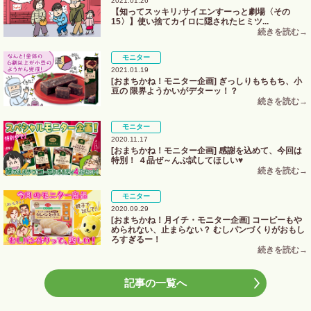
2021.01.26
【知ってスッキリ♪サイエンすーっと劇場〈その
15〉】使い捨てカイロに隠されたヒミツ...
モニター
2021.01.19
[おまちかね！モニター企画] ぎっしりもちもち、小
豆の 限界ようかいがデターッ！？
モニター
2020.11.17
[おまちかね！モニター企画] 感謝を込めて、今回は
特別！ ４品ぜ～んぶ試してほしい♥
モニター
2020.09.29
[おまちかね！月イチ・モニター企画] コーピーもや
められない、止まらない？ むしパンづくりがおもし
ろすぎるー！
記事の一覧へ