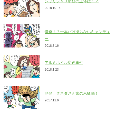
シャリシャリ納豆の正体は！？
2018.10.16
怪奇！？一本だけ凍らないキャンディ
ー
2018.8.16
アルミホイル変色事件
2018.1.23
勃発、タネダさん家の米騒動！
2017.12.6