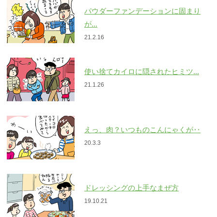
パウダーファンデーションに固まり
が...
21.2.16
使い捨てカイロに隠されたヒミツ...
21.1.26
えっ、肉？いつものこんにゃくが‥
20.3.3
ドレッシングの上手なまぜ方
19.10.21