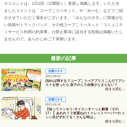
※コメントは、1日1回（日曜除く）更新し掲載します。いただき
ましたコメントは「コープこうべネット」や「めーむ」などでご紹
介させていただく場合がございます。『みんなのタネ』に関連がな
い投稿やトラックバック、その他コープこうべネット「コミュニテ
ィサービス利用の約束事」の禁止事項に該当する投稿は掲載いたし
ませんので、あらかじめご了承願います。
最新の記事
話題のタネ
2021.09.01
[知れば得する？コープこうべアプリ♪] こんだてアシ
ストを使ったら 息子のニラ自慢がとまらない？
話題のタネ
2021.03.16
【知ってスッキリ♪サイエンすーっと劇場〈その
17〉】あれれ？２枚重ねのトイレットペーパーの ミ
シン目がずれてる！そんな時は...