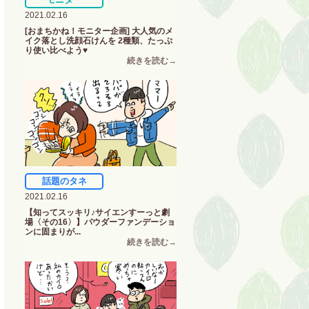
2021.02.16
[おまちかね！モニター企画] 大人気のメ
イク落とし洗顔石けんを 2種類、たっぷ
り使い比べよう♥
話題のタネ
2021.02.16
【知ってスッキリ♪サイエンすーっと劇
場〈その16〉】パウダーファンデーショ
ンに固まりが...