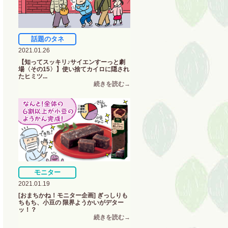
話題のタネ
2021.01.26
【知ってスッキリ♪サイエンすーっと劇
場〈その15〉】使い捨てカイロに隠され
たヒミツ...
モニター
2021.01.19
[おまちかね！モニター企画] ぎっしりも
ちもち、小豆の 限界ようかいがデター
ッ！？