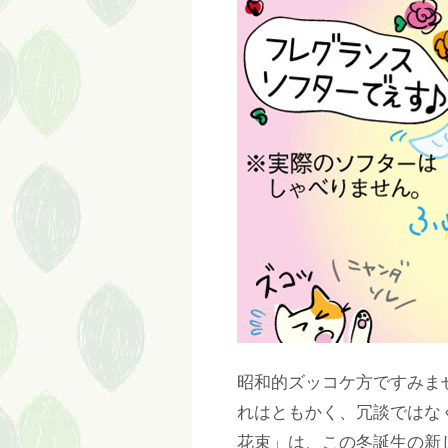
昭和的ズッコケ方ですみま
れはともかく、冗談ではな
花束」は、この冬誕生の新