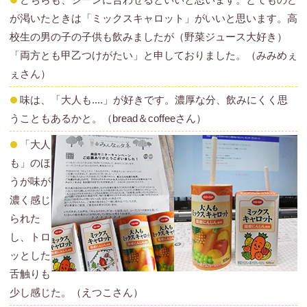
が渇いたときは「ミックスキャロット」がいいと思います。高
校生の男の子の子供も飲みましたが（野菜ジュース大好き）
「両方とも甲乙つけがたい」と申しておりました。（みみめぇ
ぇさん）
味は、「大人も....」が好きです。濃厚な分、飲みにくく思
うこともあるかと。（bread＆coffeeさん）
「大人
も」のほ
うが味が
濃く感じ
られた
し、トロ
ッとした
舌触りも
少し感じた。（えつこさん）