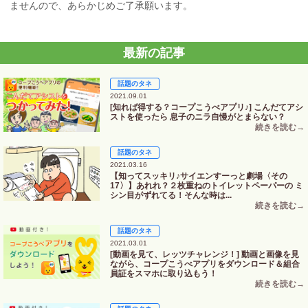
ませんので、あらかじめご了承願います。
最新の記事
話題のタネ
2021.09.01
[知れば得する？コープこうべアプリ♪] こんだてアシ
ストを使ったら 息子のニラ自慢がとまらない？
話題のタネ
2021.03.16
【知ってスッキリ♪サイエンすーっと劇場〈その
17〉】あれれ？２枚重ねのトイレットペーパーの ミ
シン目がずれてる！そんな時は...
話題のタネ
2021.03.01
[動画を見て、レッツチャレンジ！] 動画と画像を見
ながら、コープこうべアプリをダウンロード＆組合
員証をスマホに取り込もう！