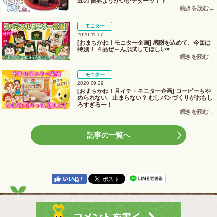
豆の 限界ようかいがデターッ！？
モニター
2020.11.17
[おまちかね！モニター企画] 感謝を込めて、今回は
特別！ ４品ぜ～んぶ試してほしい♥
モニター
2020.09.29
[おまちかね！月イチ・モニター企画] コーピーもや
められない、止まらない？ むしパンづくりがおもし
ろすぎるー！
記事の一覧へ
Copyright ©
CONSUMER CO-OPERATIVE KOBE. All right reserved.