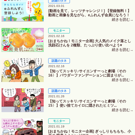
話題のタネ
2021.03.01
[動画を見て、レッツチャレンジ！] 【登録無料！】
動画と画像を見ながら、eふれんず会員になろう！
モニター
2021.02.16
[おまちかね！モニター企画] 大人気のメイク落とし
洗顔石けんを 2種類、たっぷり使い比べよう♥
話題のタネ
2021.02.16
【知ってスッキリ♪サイエンすーっと劇場〈その
16〉】パウダーファンデーションに固まりが...
話題のタネ
2021.01.26
【知ってスッキリ♪サイエンすーっと劇場〈その
15〉】使い捨てカイロに隠されたヒミツ...
モニター
2021.01.19
[おまちかね！モニター企画] ぎっしりもちもち、小