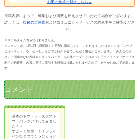
お宅の食卓一覧はこちら→
投稿内容によって、編集および掲載を控えさせていただく場合がございます。
詳しくは、
投稿のご注意
およびコミュニティサービスの約束事をご確認くださ
い。
※リアルタイム表示ではありません。
※コメントは、1日1回（日曜除く）更新し掲載します。いただきましたコメントは「コープ
こうべネット」や「めーむ」などでご紹介させていただく場合がございます。『みんなのタ
ネ』に関連がない投稿やトラックバック、その他コープこうべネット「コミュニティサービス
利用の約束事」の禁止事項に該当する投稿は掲載いたしませんので、あらかじめご了承願いま
す。
コメント
基本のトマトソース缶でト
マトパッツア作ってみまし
た＾＾
すご～く簡単！！！フライ
パンひとつで１５分くらい