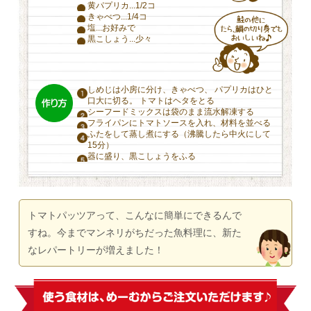
黄パプリカ...1/2コ
きゃべつ...1/4コ
塩...お好みで
黒こしょう...少々
しめじは小房に分け、きゃべつ、
パプリカはひと
口大に切る。
トマトはヘタをとる
シーフードミックスは袋のまま流水解凍する
フライパンにトマトソースを入れ、材料を並べる
ふたをして蒸し煮にする（沸騰したら中火にして
15分）
器に盛り、黒こしょうをふる
トマトパッツアって、こんなに簡単にできるんで
すね。今までマンネリがちだった魚料理に、新た
なレパートリーが増えました！