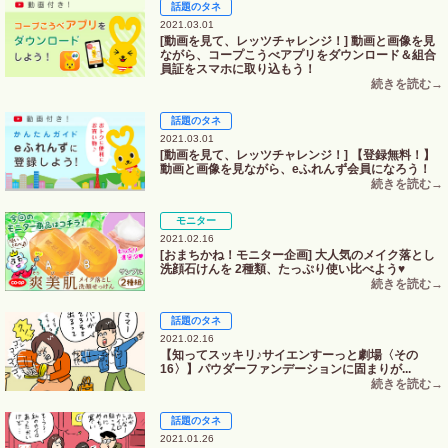
話題のタネ
2021.03.01
[動画を見て、レッツチャレンジ！] 動画と画像を見
ながら、コープこうべアプリをダウンロード＆組合
員証をスマホに取り込もう！
話題のタネ
2021.03.01
[動画を見て、レッツチャレンジ！] 【登録無料！】
動画と画像を見ながら、eふれんず会員になろう！
モニター
2021.02.16
[おまちかね！モニター企画] 大人気のメイク落とし
洗顔石けんを 2種類、たっぷり使い比べよう♥
話題のタネ
2021.02.16
【知ってスッキリ♪サイエンすーっと劇場〈その
16〉】パウダーファンデーションに固まりが...
話題のタネ
2021.01.26