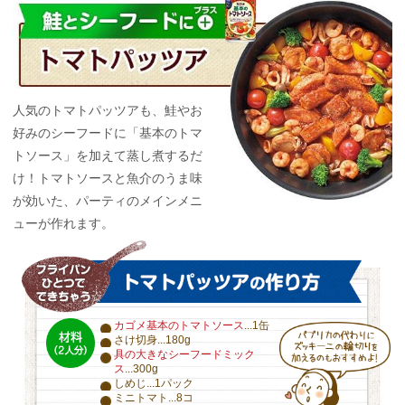
人気のトマトパッツアも、鮭やお
好みのシーフードに「基本のトマ
トソース」を加えて蒸し煮するだ
け！トマトソースと魚介のうま味
が効いた、パーティのメインメニ
ューが作れます。
カゴメ基本のトマトソース
...1缶
さけ切身...180g
具の大きなシーフードミック
ス
...300g
しめじ...1パック
ミニトマト...8コ