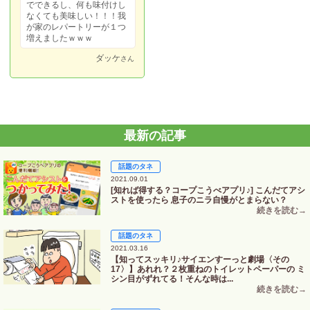
でできるし、何も味付けし
なくても美味しい！！！我
が家のレパートリーが１つ
増えましたｗｗｗ
ダッケ
さん
最新の記事
話題のタネ
2021.09.01
[知れば得する？コープこうべアプリ♪] こんだてアシ
ストを使ったら 息子のニラ自慢がとまらない？
話題のタネ
2021.03.16
【知ってスッキリ♪サイエンすーっと劇場〈その
17〉】あれれ？２枚重ねのトイレットペーパーの ミ
シン目がずれてる！そんな時は...