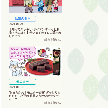
話題のタネ
2021.01.26
【知ってスッキリ♪サイエンすーっと劇
場〈その15〉】使い捨てカイロに隠され
たヒミツ...
モニター
2021.01.19
[おまちかね！モニター企画] ぎっしりも
ちもち、小豆の 限界ようかいがデター
ッ！？