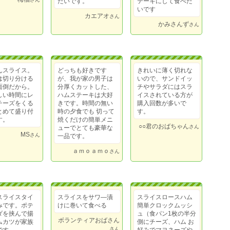
たいです。
テーキにして食べた
いです
カエアオ
さん
かみさんず
さん
んスライス。
どっちも好きです
きれいに薄く切れな
は切り分ける
が、我が家の男子は
いので、サンドイッ
面倒だから。
分厚くカットした、
チやサラダにはスラ
しい時間にレ
ハムステーキは大好
イスされている方が
チーズをくる
きです。時間の無い
購入回数が多いで
とめて盛り付
時の夕食でも 切って
す。
す。
焼くだけの簡単メニ
○○君のおばちゃん
さん
ューでとても豪華な
MS
さん
一品です。
ａｍｏａｍｏ
さん
スライスタイ
スライスをサワ―漬
スライスロースハム
みです。ポテ
けに巻いて食べる
簡単クロックムッシ
ダを挟んで揚
ュ（食パン1枚の半分
ボランティアおばさん
ムカツが家族
側にチーズ、ハム お
さん
です。
好みでマヨネーズや