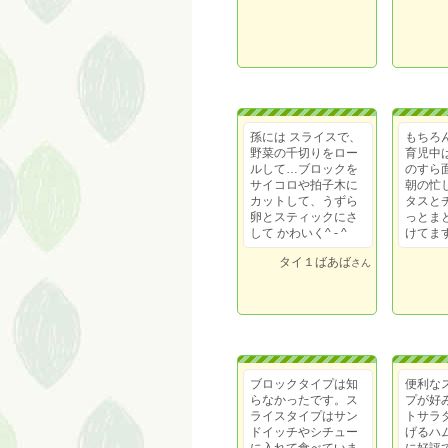
孫には スライスで、
もちろ
野菜の千切りをロー
育児中
ルして…ブロックを
のすら
サイコロや拍子木に
朝の忙
カットして、うずら
タスと
卵とスティックにさ
っとま
して かわいく^ - ^
けてま
タイ１ばあば
さん
ブロックタイプは知
便利な
らなかったです。ス
プが好
ライスタイプはサン
トサラ
ドイッチやシチュー
げるハ
に入れて食べていま
に好評