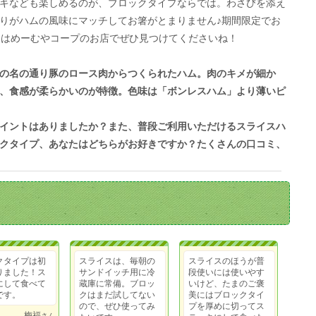
キなども楽しめるのが、ブロックタイプならでは。わさびを添え
りがハムの風味にマッチしてお箸がとまりません♪期間限定でお
にはめーむやコープのお店でぜひ見つけてくださいね！
の名の通り豚のロース肉からつくられたハム。肉のキメが細か
、食感が柔らかいのが特徴。色味は「ボンレスハム」より薄いピ
イントはありましたか？また、普段ご利用いただけるスライスハ
クタイプ、あなたはどちらがお好きですか？たくさんの口コミ、
クタイプは初
スライスは、毎朝の
スライスのほうが普
りました！ス
サンドイッチ用に冷
段使いには使いやす
にして食べて
蔵庫に常備。ブロッ
いけど、たまのご褒
です。
クはまだ試してない
美にはブロックタイ
ので、ぜひ使ってみ
プを厚めに切ってス
梅福
さん