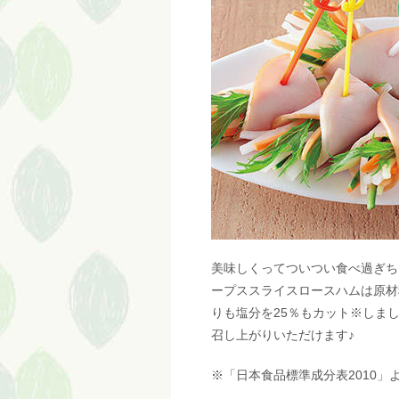
美味しくってついつい食べ過ぎち
ープススライスロースハムは原材
りも塩分を25％もカット※しま
召し上がりいただけます♪
※「日本食品標準成分表2010」