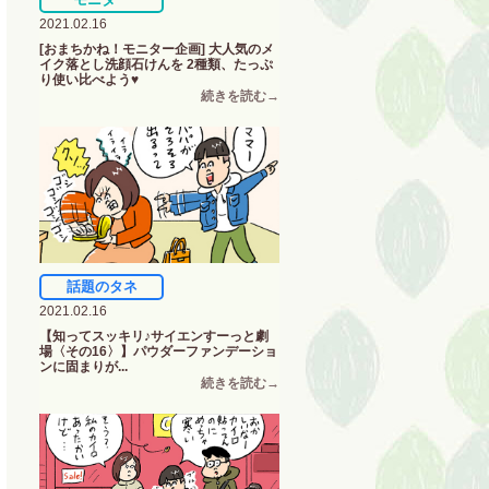
2021.02.16
[おまちかね！モニター企画] 大人気のメ
イク落とし洗顔石けんを 2種類、たっぷ
り使い比べよう♥
話題のタネ
2021.02.16
【知ってスッキリ♪サイエンすーっと劇
場〈その16〉】パウダーファンデーショ
ンに固まりが...