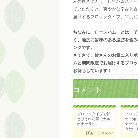
みの厚さにカットしてハムステー
ていただくと、爽やかな辛みと香
届けするブロックタイプ、12月
ちなみに「ロースハム」とは、そ
く、適度に旨味のある脂肪を含み
ンクです。
さてさて、皆さんのお気に入りポ
ムと期間限定でお届けするブロッ
お待ちしています！
コメント
ブロックタイプで卵
ブロッ
とほうれん草でカル
めて知
ボナーラに。
テーキ
みたい
ばぁ～ちゃん
さん