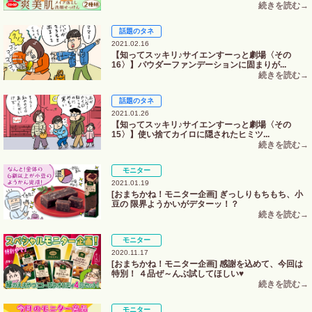
話題のタネ
2021.02.16
【知ってスッキリ♪サイエンすーっと劇場〈その
16〉】パウダーファンデーションに固まりが...
話題のタネ
2021.01.26
【知ってスッキリ♪サイエンすーっと劇場〈その
15〉】使い捨てカイロに隠されたヒミツ...
モニター
2021.01.19
[おまちかね！モニター企画] ぎっしりもちもち、小
豆の 限界ようかいがデターッ！？
モニター
2020.11.17
[おまちかね！モニター企画] 感謝を込めて、今回は
特別！ ４品ぜ～んぶ試してほしい♥
モニター