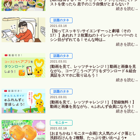
ストを使ったら 息子のニラ自慢がとまらない？
話題のタネ
2021.03.16
【知ってスッキリ♪サイエンすーっと劇場〈その
17〉】あれれ？２枚重ねのトイレットペーパーの ミ
シン目がずれてる！そんな時は...
話題のタネ
2021.03.01
[動画を見て、レッツチャレンジ！] 動画と画像を見
ながら、コープこうべアプリをダウンロード＆組合
員証をスマホに取り込もう！
話題のタネ
2021.03.01
[動画を見て、レッツチャレンジ！] 【登録無料！】
動画と画像を見ながら、eふれんず会員になろう！
モニター
2021.02.16
[おまちかね！モニター企画] 大人気のメイク落とし
洗顔石けんを 2種類、たっぷり使い比べよう♥