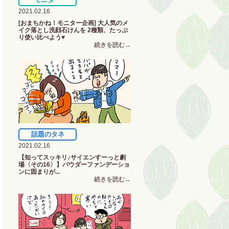
2021.02.16
[おまちかね！モニター企画] 大人気のメ
イク落とし洗顔石けんを 2種類、たっぷ
り使い比べよう♥
話題のタネ
2021.02.16
【知ってスッキリ♪サイエンすーっと劇
場〈その16〉】パウダーファンデーショ
ンに固まりが...