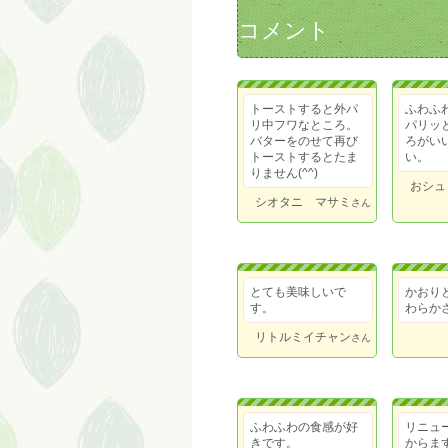
コメント
トーストすると外パ
ふわふ
リ中フワなところ。
パリッ
バターをのせて再び
ろがい
トーストするとたま
い。
りません(^^)
おシュ
シオタニ マサミ
さん
とても美味しいで
かおり
す。
わらか
リトルミイチャン
さん
ふわふわの食感が好
リニュ
きです。
からま