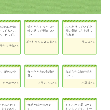
わなのに外は
焼くとさくっとした
ふんわりしていて小
としてるとこ
軽い感じで美味しい
麦の美味しさを感じ
い。そして甘
です
られる。
ぱっちゃん１２１５
リエコ
さん
さん
リかじり虫
さん
と、絶妙なや
食べたときの食感が
なめらかな味が好き
さ
良い。
です。
ぐーめー
フランネル
小豆姫
さん
さん
さん
ーアルされて
食感と味が好みで
もちふわで柔らかく
すますおいし
す。
おいしいです。トー