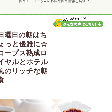
商品モニターさんの募集や商品情報を発信中！
日曜日の朝はち
ょっと優雅に☆
コープス熟成ロ
イヤルとホテル
風のリッチな朝
食