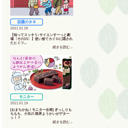
話題のタネ
2021.01.26
【知ってスッキリ♪サイエンすーっと劇
場〈その15〉】使い捨てカイロに隠され
たヒミツ...
モニター
2021.01.19
[おまちかね！モニター企画] ぎっしりも
ちもち、小豆の 限界ようかいがデター
ッ！？