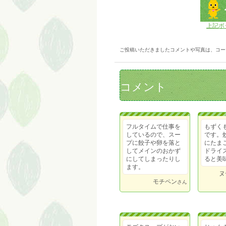
上記ボ
ご投稿いただきましたコメントや写真は、コー
コメント
フルタイムで仕事を
もずく
しているので、スー
です。
プに餃子や卵を落と
にたま
してメインのおかず
ドライ
にしてしまったりし
ると美
ます。
ヌ
モチペン
さん