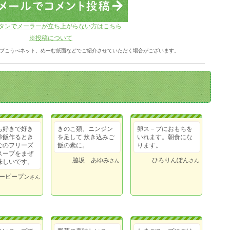
タンでメーラーが立ち上がらない方はこちら
※投稿について
プこうべネット、めーむ紙面などでご紹介させていただく場合がございます。
も好きで好き
きのこ類、ニンジン
卵ス－プにおもちを
炒飯作るとき
を足して 炊き込みご
いれます。朝食にな
ごのフリーズ
飯の素に。
ります。
スープをまぜ
脇坂 あゆみ
ひろりんぽん
さん
さん
味しいです。
ーピープン
さん