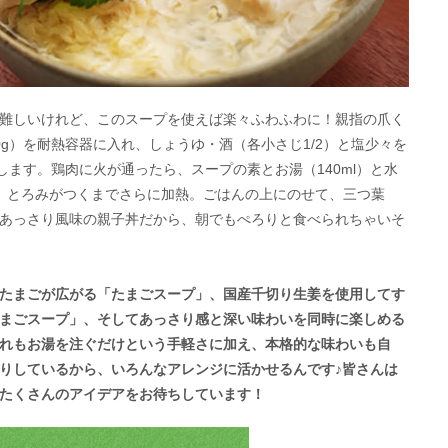
難しいけれど、このスープを使えば楽々ふわふわに！親指の爪く
g）を耐熱容器に入れ、しょうゆ・酒（各小さじ1/2）と塩少々を
します。鶏肉に火が通ったら、スープの素とお湯（140ml）と水
、とろみがつくまでさらに加熱。ごはんの上にのせて、三つ葉
あっさり風味の親子丼だから、朝でもぺろりと食べられちゃいそ
たまごが広がる「たまごスープ」、国産千切り生姜を使用してす
まごスープ」、そしてあっさり感と深い味わいを同時に楽しめる
れもお湯を注ぐだけという手軽さに加え、本格的な味わいも自
りしているから、いろんなアレンジに活かせるんです♪皆さんは
たくさんのアイデアをお待ちしています！