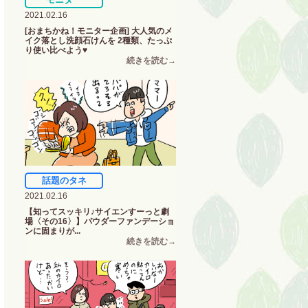
2021.02.16
[おまちかね！モニター企画] 大人気のメ
イク落とし洗顔石けんを 2種類、たっぷ
り使い比べよう♥
話題のタネ
2021.02.16
【知ってスッキリ♪サイエンすーっと劇
場〈その16〉】パウダーファンデーショ
ンに固まりが...