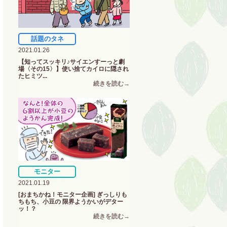
話題のタネ
2021.01.26
【知ってスッキリ♪サイエンすーっと劇
場〈その15〉】使い捨てカイロに隠され
たヒミツ...
モニター
2021.01.19
[おまちかね！モニター企画] ぎっしりも
ちもち、小豆の 限界ようかいがデター
ッ！？