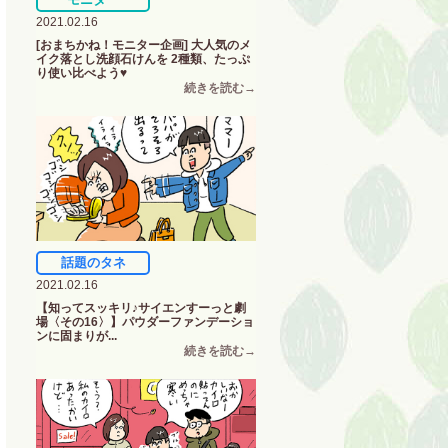
2021.02.16
[おまちかね！モニター企画] 大人気のメ
イク落とし洗顔石けんを 2種類、たっぷ
り使い比べよう♥
話題のタネ
2021.02.16
【知ってスッキリ♪サイエンすーっと劇
場〈その16〉】パウダーファンデーショ
ンに固まりが...