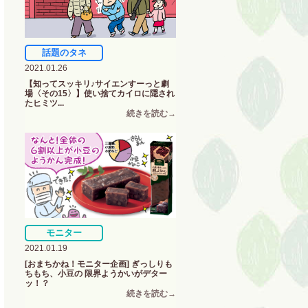
話題のタネ
2021.01.26
【知ってスッキリ♪サイエンすーっと劇
場〈その15〉】使い捨てカイロに隠され
たヒミツ...
モニター
2021.01.19
[おまちかね！モニター企画] ぎっしりも
ちもち、小豆の 限界ようかいがデター
ッ！？