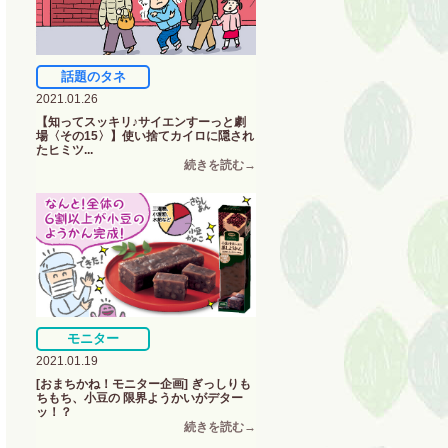
話題のタネ
2021.01.26
【知ってスッキリ♪サイエンすーっと劇
場〈その15〉】使い捨てカイロに隠され
たヒミツ...
モニター
2021.01.19
[おまちかね！モニター企画] ぎっしりも
ちもち、小豆の 限界ようかいがデター
ッ！？