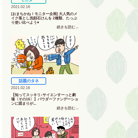
2021.02.16
[おまちかね！モニター企画] 大人気のメ
イク落とし洗顔石けんを 2種類、たっぷ
り使い比べよう♥
話題のタネ
2021.02.16
【知ってスッキリ♪サイエンすーっと劇
場〈その16〉】パウダーファンデーショ
ンに固まりが...