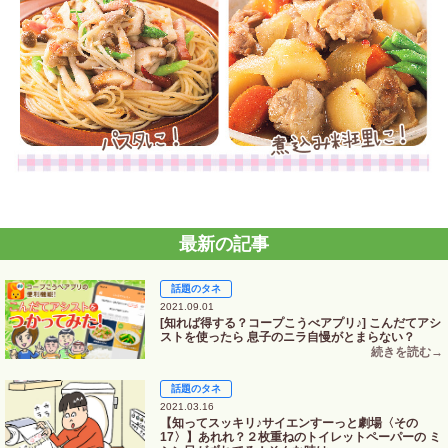
最新の記事
話題のタネ
2021.09.01
[知れば得する？コープこうべアプリ♪] こんだてアシ
ストを使ったら 息子のニラ自慢がとまらない？
話題のタネ
2021.03.16
【知ってスッキリ♪サイエンすーっと劇場〈その
17〉】あれれ？２枚重ねのトイレットペーパーの ミ