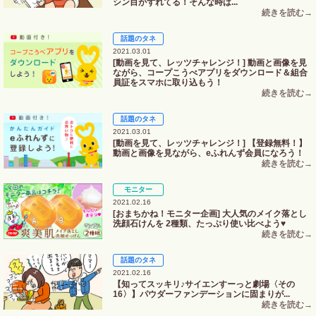
シン目がずれてる！そんな時は...
話題のタネ
2021.03.01
[動画を見て、レッツチャレンジ！] 動画と画像を見
ながら、コープこうべアプリをダウンロード＆組合
員証をスマホに取り込もう！
話題のタネ
2021.03.01
[動画を見て、レッツチャレンジ！] 【登録無料！】
動画と画像を見ながら、eふれんず会員になろう！
モニター
2021.02.16
[おまちかね！モニター企画] 大人気のメイク落とし
洗顔石けんを 2種類、たっぷり使い比べよう♥
話題のタネ
2021.02.16
【知ってスッキリ♪サイエンすーっと劇場〈その
16〉】パウダーファンデーションに固まりが...