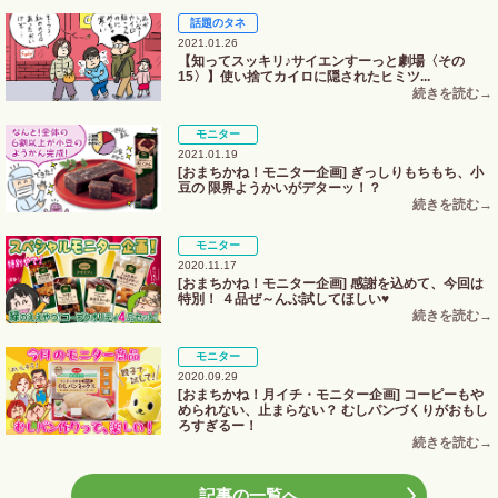
話題のタネ
2021.01.26
【知ってスッキリ♪サイエンすーっと劇場〈その
15〉】使い捨てカイロに隠されたヒミツ...
モニター
2021.01.19
[おまちかね！モニター企画] ぎっしりもちもち、小
豆の 限界ようかいがデターッ！？
モニター
2020.11.17
[おまちかね！モニター企画] 感謝を込めて、今回は
特別！ ４品ぜ～んぶ試してほしい♥
モニター
2020.09.29
[おまちかね！月イチ・モニター企画] コーピーもや
められない、止まらない？ むしパンづくりがおもし
ろすぎるー！
記事の一覧へ