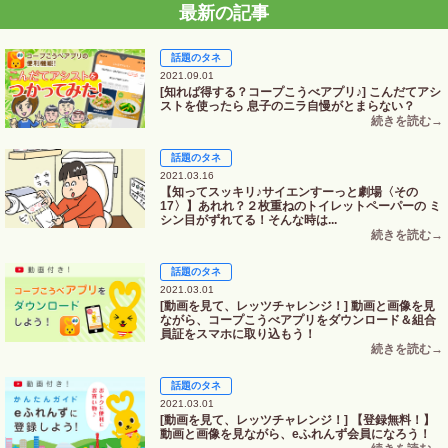
最新の記事
話題のタネ
2021.09.01
[知れば得する？コープこうべアプリ♪] こんだてアシ
ストを使ったら 息子のニラ自慢がとまらない？
話題のタネ
2021.03.16
【知ってスッキリ♪サイエンすーっと劇場〈その
17〉】あれれ？２枚重ねのトイレットペーパーの ミ
シン目がずれてる！そんな時は...
話題のタネ
2021.03.01
[動画を見て、レッツチャレンジ！] 動画と画像を見
ながら、コープこうべアプリをダウンロード＆組合
員証をスマホに取り込もう！
話題のタネ
2021.03.01
[動画を見て、レッツチャレンジ！] 【登録無料！】
動画と画像を見ながら、eふれんず会員になろう！