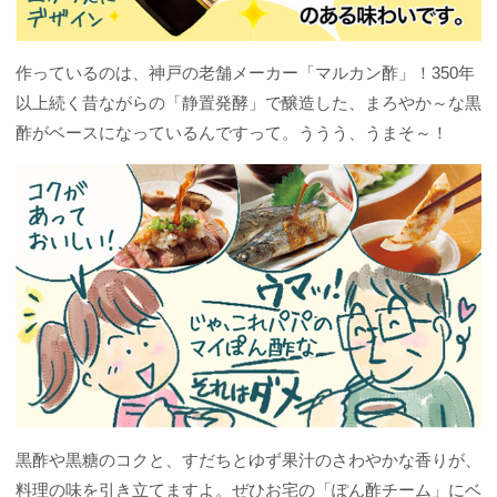
作っているのは、神戸の老舗メーカー「マルカン酢」！350年
以上続く昔ながらの「静置発酵」で醸造した、まろやか～な黒
酢がベースになっているんですって。ううう、うまそ～！
黒酢や黒糖のコクと、すだちとゆず果汁のさわやかな香りが、
料理の味を引き立てますよ。ぜひお宅の「ぽん酢チーム」にベ