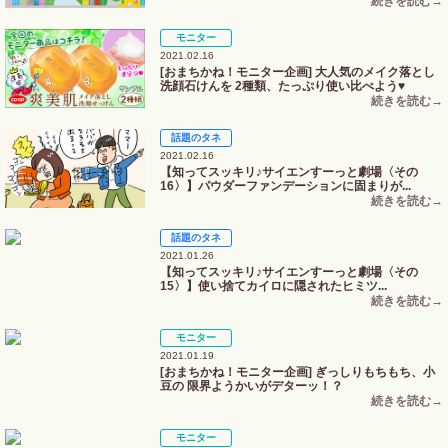
モニター
2021.02.16
[おまちかね！モニター企画] 大人気のメイク落とし
洗顔石けんを 2種類、たっぷり使い比べよう♥
話題のタネ
2021.02.16
【知ってスッキリ♪サイエンすーっと劇場〈その
16〉】パウダーファンデーションに固まりが...
話題のタネ
2021.01.26
【知ってスッキリ♪サイエンすーっと劇場〈その
15〉】使い捨てカイロに隠されたヒミツ...
モニター
2021.01.19
[おまちかね！モニター企画] ぎっしりもちもち、小
豆の 限界ようかいがデターッ！？
モニター