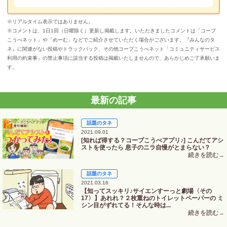
※リアルタイム表示ではありません。
※コメントは、1日1回（日曜除く）更新し掲載します。いただきましたコメントは「コープ
こうべネット」や「めーむ」などでご紹介させていただく場合がございます。『みんなのタ
ネ』に関連がない投稿やトラックバック、その他コープこうべネット「コミュニティサービス
利用の約束事」の禁止事項に該当する投稿は掲載いたしませんので、あらかじめご了承願いま
す。
最新の記事
話題のタネ
2021.09.01
[知れば得する？コープこうべアプリ♪] こんだてアシ
ストを使ったら 息子のニラ自慢がとまらない？
話題のタネ
2021.03.16
【知ってスッキリ♪サイエンすーっと劇場〈その
17〉】あれれ？２枚重ねのトイレットペーパーの ミ
シン目がずれてる！そんな時は...