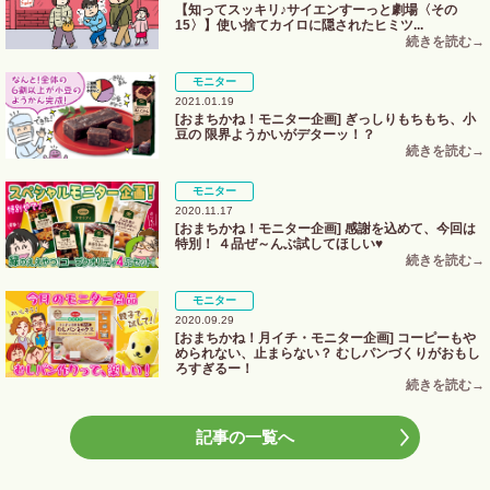
【知ってスッキリ♪サイエンすーっと劇場〈その
15〉】使い捨てカイロに隠されたヒミツ...
モニター
2021.01.19
[おまちかね！モニター企画] ぎっしりもちもち、小
豆の 限界ようかいがデターッ！？
モニター
2020.11.17
[おまちかね！モニター企画] 感謝を込めて、今回は
特別！ ４品ぜ～んぶ試してほしい♥
モニター
2020.09.29
[おまちかね！月イチ・モニター企画] コーピーもや
められない、止まらない？ むしパンづくりがおもし
ろすぎるー！
記事の一覧へ