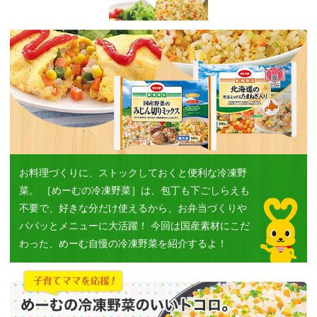
お料理づくりに、ストックしておくと便利な冷凍野
菜。
［めーむの冷凍野菜］は、包丁も下ごしらえも
不要で、好きな分だけ使えるから、お弁当づくりや
パパッとメニューに大活躍！
今回は国産素材にこだ
わった、めーむ自慢の冷凍野菜を紹介するよ！