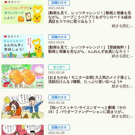
話題のタネ
2021.03.01
[動画を見て、レッツチャレンジ！] 動画と画像を見
ながら、コープこうべアプリをダウンロード＆組合
員証をスマホに取り込もう！
話題のタネ
2021.03.01
[動画を見て、レッツチャレンジ！] 【登録無料！】
動画と画像を見ながら、eふれんず会員になろう！
モニター
2021.02.16
[おまちかね！モニター企画] 大人気のメイク落とし
洗顔石けんを 2種類、たっぷり使い比べよう♥
話題のタネ
2021.02.16
【知ってスッキリ♪サイエンすーっと劇場〈その
16〉】パウダーファンデーションに固まりが...
話題のタネ
2021.01.26