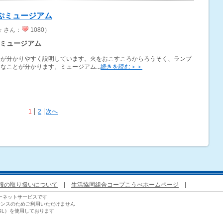
ぷミュージアム
☆ さん：
1080）
ミュージアム
史が分かりやすく説明しています。火をおこすころからろうそく、ランプ
なことが分かります。ミュージアム...
続きを読む＞＞
1
2
次へ
報の取り扱いについて
|
生活協同組合コープこうべホームページ
|
ーネットサービスです
ナンスのためご利用いただけません
SL）を使用しております