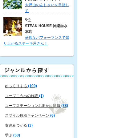
大野山のあじさいを目指し
て
5位
STEAK HOUSE 神楽垂水
本店
華麗なパフォーマンスで盛
り上がるステーキ屋さん！
ゆっくりする
(100)
コープこうべの施設
(1)
コープステーションお出かけ情報
(38)
スマイル投稿キャンペーン
(6)
友達みつかる
(3)
学ぶ
(50)