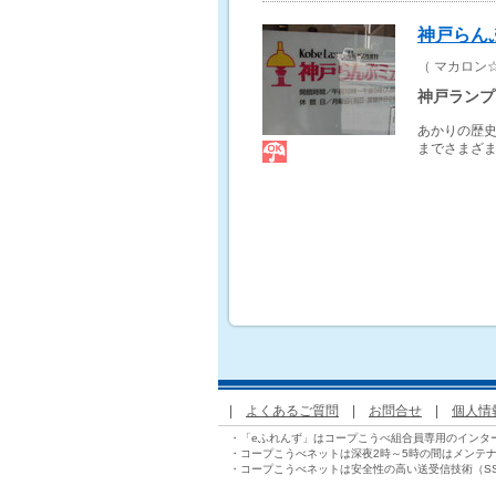
神戸らん
（ マカロン
神戸ランプ
あかりの歴
までさまざま
|
よくあるご質問
|
お問合せ
|
個人情
・「eふれんず」はコープこうべ組合員専用のインタ
・コープこうべネットは深夜2時～5時の間はメンテ
・コープこうべネットは安全性の高い送受信技術（S