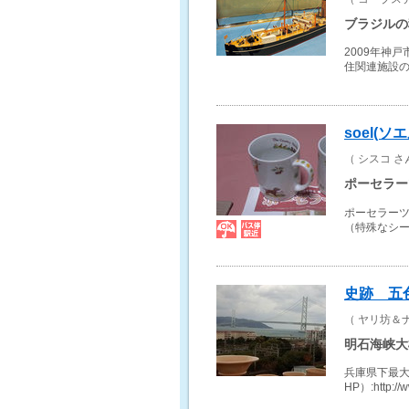
ブラジルの
2009年神
住関連施設の
soel(ソエ
（ シスコ さ
ポーセラー
ポーセラーツ
（特殊なシー
史跡 五
（ ヤリ坊＆
明石海峡大
兵庫県下最
HP）:http://ww