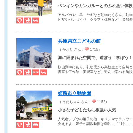
ペンギンやカンガルーとのふれあい体験
アルパカや、羊、ヤギなど動物たくさん。動物
ピザやパンづくり、クラフト体験など、参加型の.
兵庫県立こどもの館
（ かおり さん：
1715）
湖に囲まれた空間で、遊ぼう！学ぼう！
桜山湖畔にあり、乳幼児から高校生まで自然と
書室や工作館・実習室など、遊んで学べる施設で.
姫路市立動物園
（ うたちゃん さん：
1152）
小さな子どもたちに根強い人気
人気者、ゾウの姫子の他、キリンやオランウー
会えるよ。姫子の調教時間は9時～、11時～、..