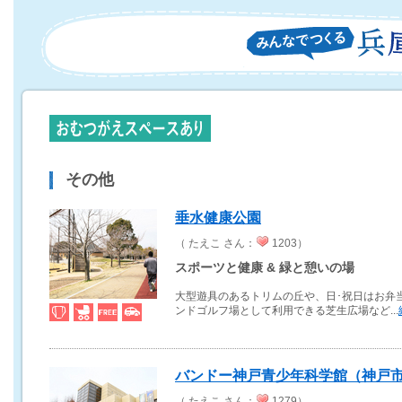
その他
垂水健康公園
（ たえこ さん：
1203）
スポーツと健康 & 緑と憩いの場
大型遊具のあるトリムの丘や、日･祝日はお弁当
ンドゴルフ場として利用できる芝生広場など...
バンドー神戸青少年科学館（神戸
（ たえこ さん：
1279）