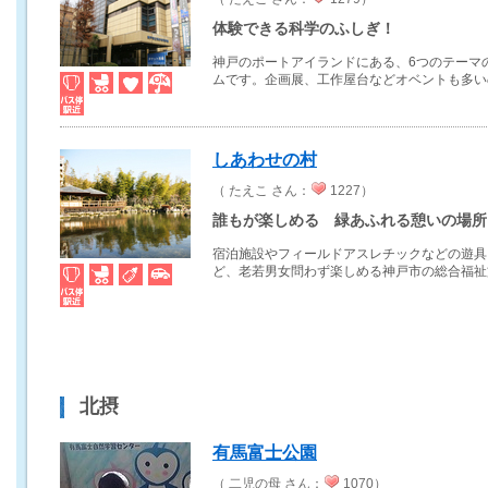
体験できる科学のふしぎ！
神戸のポートアイランドにある、6つのテーマ
ムです。企画展、工作屋台などオベントも多いの.
しあわせの村
（ たえこ さん：
1227）
誰もが楽しめる 緑あふれる憩いの場所
宿泊施設やフィールドアスレチックなどの遊具
ど、老若男女問わず楽しめる神戸市の総合福祉施設
北摂
有馬富士公園
（ 二児の母 さん：
1070）