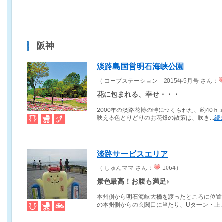
阪神
淡路島国営明石海峡公園
（ コープステーション 2015年5月号 さん：
花に包まれる、幸せ・・・
2000年の淡路花博の時につくられた、約40
映える色とりどりのお花畑の散策は、吹き...
続
淡路サービスエリア
（ しゅんママ さん：
1064）
景色最高！お腹も満足♪
本州側から明石海峡大橋を渡ったところに位置
の本州側からの玄関口に当たり、Uタ一ン・上..