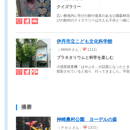
クイズラリー
広い敷地内に学びの館や遊具のある公園森林浴
びの館内のクイズラリーは大人も子供と一緒に楽.
伊丹市立こども文化科学館
（ MANA さん：
1113）
プラネタリウムと科学を楽しむ
小惑星探査機「はやぶさ」が話題になったとき
投影されていると知り、行ってきました。宇宙に.
播磨
神崎農村公園 ヨーデルの森
（ チカコ さん：
1372）