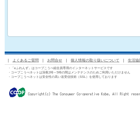
|
よくあるご質問
|
お問合せ
|
個人情報の取り扱いについて
|
生活協
・「eふれんず」はコープこうべ組合員専用のインターネットサービスです
・コープこうべネットは深夜2時～5時の間はメンテナンスのためご利用いただけません
・コープこうべネットは安全性の高い送受信技術（SSL）を使用しております