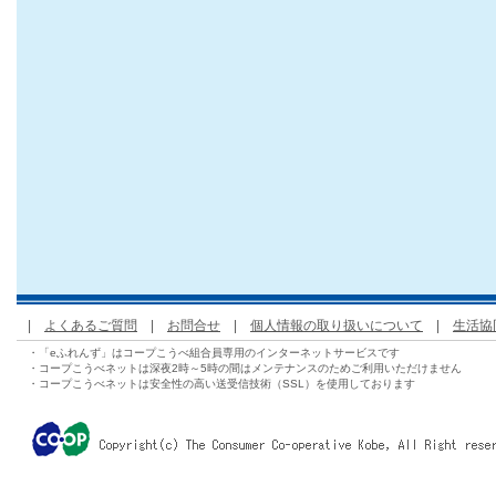
|
よくあるご質問
|
お問合せ
|
個人情報の取り扱いについて
|
生活協
・「eふれんず」はコープこうべ組合員専用のインターネットサービスです
・コープこうべネットは深夜2時～5時の間はメンテナンスのためご利用いただけません
・コープこうべネットは安全性の高い送受信技術（SSL）を使用しております