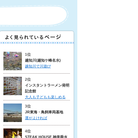
1位
越知川(越知ケ峰名水)
越知川で川遊び
2位
インスタントラーメン発明
記念館
大人も子どもも楽しめる
3位
JR東海・鳥飼車両基地
運がよければ
4位
STEAK HOUSE 神楽垂水