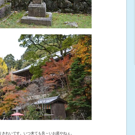
りきれいです。いつ来ても良～いお庭やねぇ。