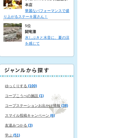
本店
華麗なパフォーマンスで盛
り上がるステーキ屋さん！
5位
闘竜灘
水しぶきと水音に、夏の涼
を感じて
ゆっくりする
(100)
コープこうべの施設
(1)
コープステーションお出かけ情報
(38)
スマイル投稿キャンペーン
(6)
友達みつかる
(3)
学ぶ
(51)