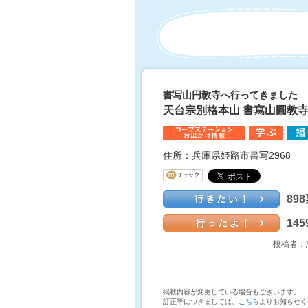
書写山円教寺へ行ってきました
天台宗別格本山 書寫山圓教
住所：兵庫県姫路市書写2968
89
14
投稿者：
掲載内容が変更している場合もございます。
訂正等につきましては、
こちら
よりお知らせく