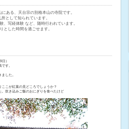
山にある、
天台宗
の
別格本山
の
寺院
です。
番札所として知られています。
験、写経体験 など、随時行われています。
りとした時間を過ごせます。
月9日）
稿です。
きました。
りここが紅葉の見どころでしょうか？
た。炊き込みご飯のおにぎりを食べたけど