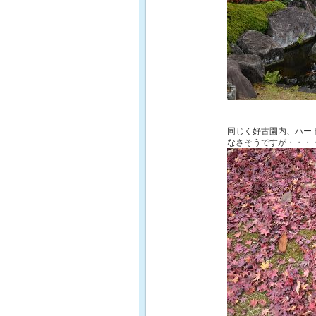
同じく好古園内、
ハー
なさそうですが・・・