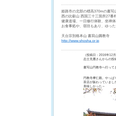
姫路市の北部の標高370mの書写
西の比叡山 西国三十三箇所27
健康道場、一日修行体験、坐禅体
お食事処や、宿坊もあり、ゆった
天台宗別格本山 書寫山圓教寺
http://www.shosha.or.jp
（投稿日：2016年12
志士充麓
さんからの投
書写山円教寺へ行って
円教寺摩仁殿。やっぱ
茶店が賑わっていまし
美味しかった～