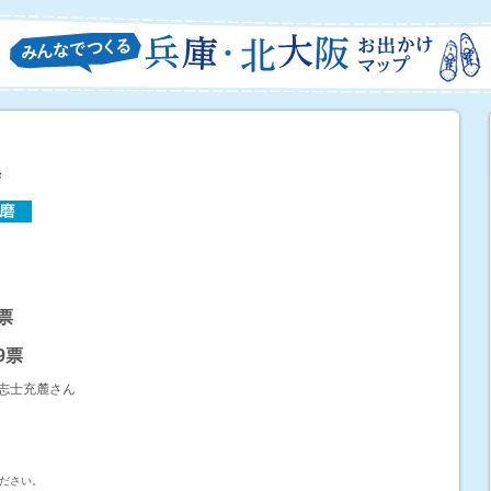
寺
8票
59票
志士充麓さん
ださい。