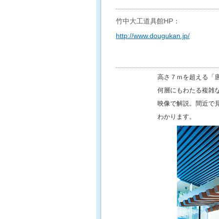
竹中大工道具館HP：
http://www.dougukan.jp/
高さ７ｍを超える「
何層にもわたる複雑
映像で解説。間近で
わかります。