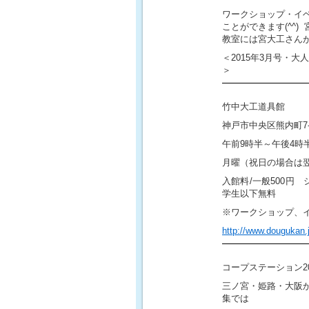
ワークショップ・イ
ことができます(^^)
教室には宮大工さん
＜
2015
年
3
月号・大人
＞
竹中大工道具館
神戸市中央区熊内町
7
午前
9
時半～午後
4
時
月曜（祝日の場合は
入館料
/
一般
500
円 
学生以下無料
※ワークショップ、
http://www.dougukan.
コープステーション
2
三ノ宮・姫路・大阪
集では