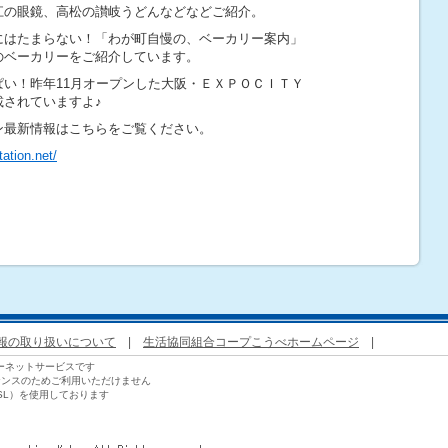
江の眼鏡、高松の讃岐うどんなどなどご紹介。
にはたまらない！「わが町自慢の、ベーカリー案内」
のベーカリーをご紹介しています。
ぱい！昨年11月オープンした大阪・ＥＸＰＯＣＩＴＹ
載されていますよ♪
ン最新情報はこちらをご覧ください。
ation.net/
報の取り扱いについて
|
生活協同組合コープこうべホームページ
|
ーネットサービスです
ナンスのためご利用いただけません
SL）を使用しております