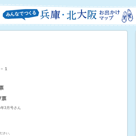
－１
6票
37票
5年3月号さん
ださい。