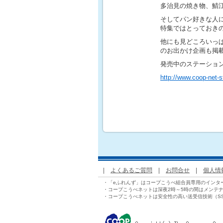
多治見の焼き物、鯖
そしてパン好きな人
特集ではとっておき
他にも見どころいっ
のお出かけ企画も掲
発売中のステーショ
http://www.coop-net-st
|
よくあるご質問
|
お問合せ
|
個人情
・「eふれんず」はコープこうべ組合員専用のインタ
・コープこうべネットは深夜2時～5時の間はメンテ
・コープこうべネットは安全性の高い送受信技術（S