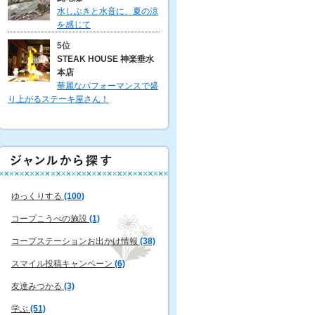
水しぶきと水音に、夏の涼
を感じて
5位
STEAK HOUSE 神楽垂水
本店
華麗なパフォーマンスで盛
り上がるステーキ屋さん！
ゆっくりする
(100)
コープこうべの施設
(1)
コープステーションお出かけ情報
(38)
スマイル投稿キャンペーン
(6)
友達みつかる
(3)
学ぶ
(51)