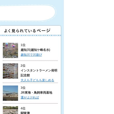
1位
越知川(越知ケ峰名水)
越知川で川遊び
2位
インスタントラーメン発明
記念館
大人も子どもも楽しめる
3位
JR東海・鳥飼車両基地
運がよければ
4位
闘竜灘