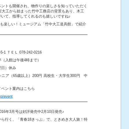
ベントも開催され、物作りの楽しさを知っていただく
宮大工から始まった竹中工務店の背景もあり、木工
がいて、指導してくれるのも嬉しいですね♪
も楽しい！ミュージアム「竹中大工道具館」で紹介
-5-1
ＴＥＬ
078-242-0216
半（入館は午後
4
時まで）
翌日）休み
シニア（
65
歳以上）
200
円
高校生・大学生
300
円 中
イベント案内はこちら
jp/event
016
年
3
月号は好評発売中2月10日発売
♪
から行く、「青春
18
きっぷ」で、ときめき大人旅！特