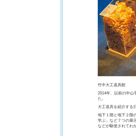
竹中大工道具館
2014年、以前の中
た。
大工道具を紹介する
地下１階と地下２階
学ぶ」など７つの展
などが駆使されてわ