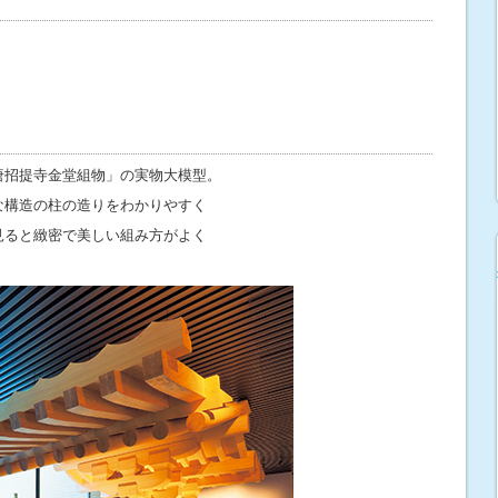
唐招提寺金堂組物」の実物大模型。
な構造の柱の造りをわかりやすく
見ると緻密で美しい組み方がよく