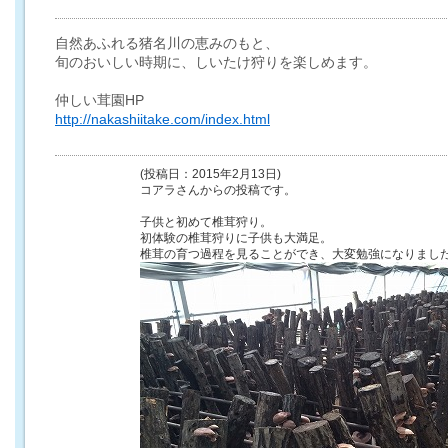
自然あふれる猪名川の恵みのもと、
旬のおいしい時期に、しいたけ狩りを楽しめます。
仲しい茸園HP
http://nakashiitake.com/index.html
(投稿日：2015年2月13日)
コアラさんからの投稿です。
子供と初めて椎茸狩り。
初体験の椎茸狩りに子供も大満足。
椎茸の育つ過程を見ることができ、大変勉強になりまし