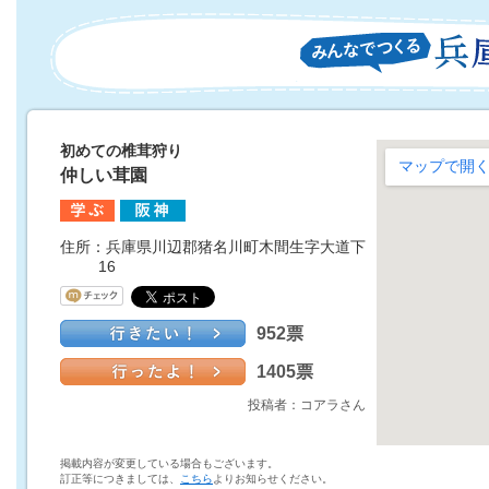
初めての椎茸狩り
仲しい茸園
住所：兵庫県川辺郡猪名川町木間生字大道下
16
952票
1405票
投稿者：コアラさん
掲載内容が変更している場合もございます。
訂正等につきましては、
こちら
よりお知らせください。