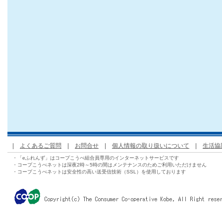
|
よくあるご質問
|
お問合せ
|
個人情報の取り扱いについて
|
生活協
・「eふれんず」はコープこうべ組合員専用のインターネットサービスです
・コープこうべネットは深夜2時～5時の間はメンテナンスのためご利用いただけません
・コープこうべネットは安全性の高い送受信技術（SSL）を使用しております