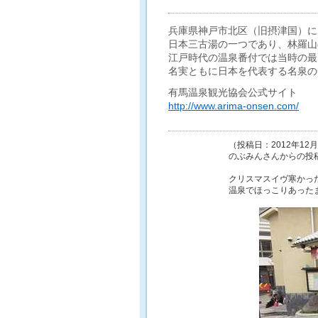
兵庫県神戸市北区（旧摂津国）に
日本三古湯の一つであり、林羅山
江戸時代の温泉番付では当時の最
名実ともに日本を代表する名泉の
有馬温泉観光協会公式サイト
http://www.arima-onsen.com/
（投稿日：2012年12月
のぶみんさんからの投
クリスマスイヴ寒かっ
温泉でほっこりあった