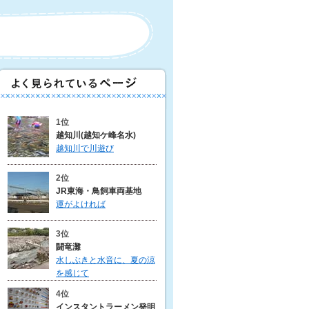
1位
越知川(越知ケ峰名水)
越知川で川遊び
2位
JR東海・鳥飼車両基地
運がよければ
3位
闘竜灘
水しぶきと水音に、夏の涼
を感じて
4位
インスタントラーメン発明