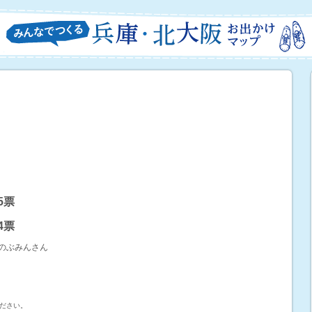
85票
74票
のぶみんさん
ださい。