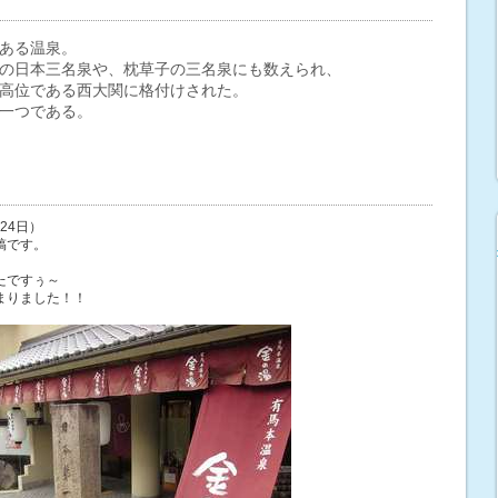
ある温泉。
の日本三名泉や、枕草子の三名泉にも数えられ、
高位である西大関に格付けされた。
一つである。
24日）
稿です。
たですぅ～
まりました！！