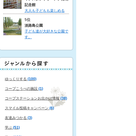
記念館
大人も子どもも楽しめる
5位
淡路島公園
子ども達が大好きな公園で
す。
ゆっくりする
(100)
コープこうべの施設
(1)
コープステーションお出かけ情報
(38)
スマイル投稿キャンペーン
(6)
友達みつかる
(3)
学ぶ
(51)