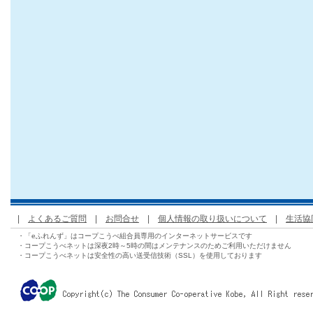
|
よくあるご質問
|
お問合せ
|
個人情報の取り扱いについて
|
生活協
・「eふれんず」はコープこうべ組合員専用のインターネットサービスです
・コープこうべネットは深夜2時～5時の間はメンテナンスのためご利用いただけません
・コープこうべネットは安全性の高い送受信技術（SSL）を使用しております