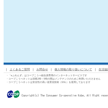
|
よくあるご質問
|
お問合せ
|
個人情報の取り扱いについて
|
生活協
・「eふれんず」はコープこうべ組合員専用のインターネットサービスです
・コープこうべネットは深夜2時～5時の間はメンテナンスのためご利用いただけません
・コープこうべネットは安全性の高い送受信技術（SSL）を使用しております