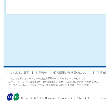
|
よくあるご質問
|
お問合せ
|
個人情報の取り扱いについて
|
生活協
・「eふれんず」はコープこうべ組合員専用のインターネットサービスです
・コープこうべネットは深夜2時～5時の間はメンテナンスのためご利用いただけません
・コープこうべネットは安全性の高い送受信技術（SSL）を使用しております