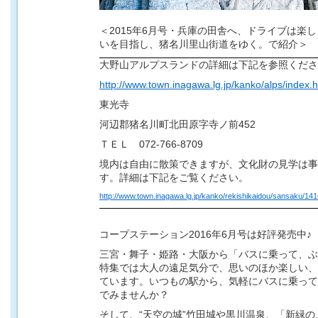
＜
2015
年6月号・兵庫の田舎へ、ドライブは楽し
いを目指し、猪名川里山街道をゆく。で紹介＞
大野山アルプスランドの詳細は下記を参照くださ
http://www.town.inagawa.lg.jp/kanko/alps/index.h
東光寺
河辺郡猪名川町北田原字寺ノ前452
ＴＥＬ 072-766-8709
境内は自由に散策できますが、文化財の見学は事
す。詳細は下記をご覧ください。
http://www.town.inagawa.lg.jp/kanko/rekishikaidou/sansaku/14
コープステーション
2016
年6月号は好評発売中
♪
三宮・舞子・姫路・大阪から「バスに乗って、ぶ
特集では大人の遠足気分で、思いのほか楽しい、
ています。いつもの駅から、気軽にバスに乗って
でみませんか？
そして、“天空の城”竹田城や黒川温泉、「新緑の