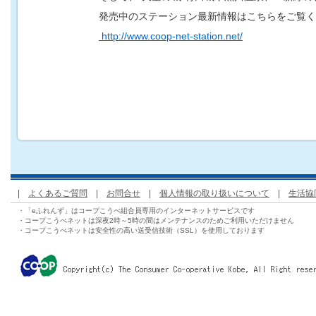
発売中のステーション最新情報はこちらをご覧く
http://www.coop-net-station.net/
|
よくあるご質問
|
お問合せ
|
個人情報の取り扱いについて
|
生活協
・「eふれんず」はコープこうべ組合員専用のインターネットサービスです
・コープこうべネットは深夜2時～5時の間はメンテナンスのためご利用いただけません
・コープこうべネットは安全性の高い送受信技術（SSL）を使用しております