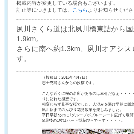
掲載内容が変更している場合もございます。
訂正等につきましては、
こちら
よりお知らせくださ
夙川さくら道は北夙川橋東詰から国
1.9km。
さらに南へ約1.3km、夙川オアシ
す。
（投稿日：2016年4月7日）
志士充麓さんからの投稿です。
こんな近くに桜の名所があるのは幸せだなぁ・・・
りに訪れた感想です。
相変わらず見事な桜でした。人混みを避け早朝に阪
夙川駅までのんびり花見散策を楽しみました。
平日早朝なのに1グループがブルーシート広げて場所
※最後の1枚はハート型花びらで～す・・・・。