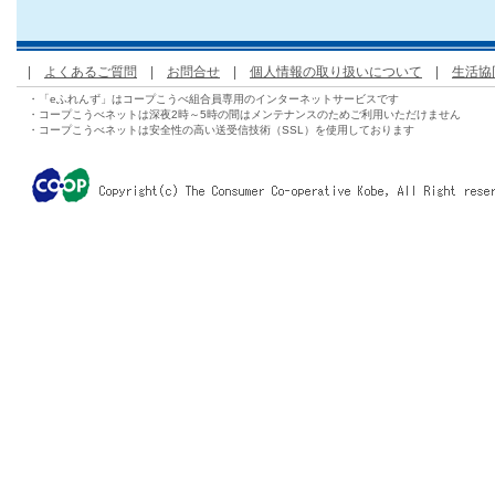
|
よくあるご質問
|
お問合せ
|
個人情報の取り扱いについて
|
生活協
・「eふれんず」はコープこうべ組合員専用のインターネットサービスです
・コープこうべネットは深夜2時～5時の間はメンテナンスのためご利用いただけません
・コープこうべネットは安全性の高い送受信技術（SSL）を使用しております