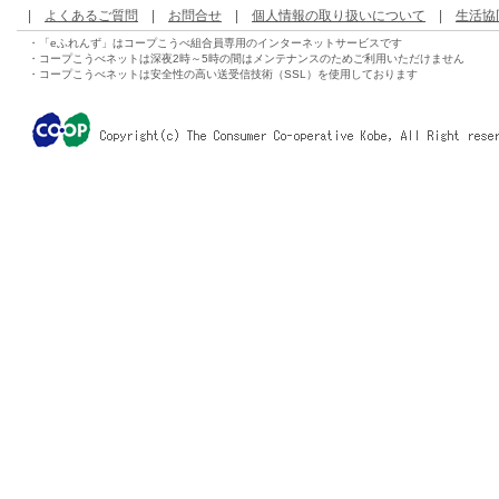
|
よくあるご質問
|
お問合せ
|
個人情報の取り扱いについて
|
生活協
・「eふれんず」はコープこうべ組合員専用のインターネットサービスです
・コープこうべネットは深夜2時～5時の間はメンテナンスのためご利用いただけません
・コープこうべネットは安全性の高い送受信技術（SSL）を使用しております