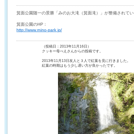
箕面公園随一の景勝「みのお大滝（箕面滝）」が整備されてい
箕面公園のHP：
http://www.mino-park.jp/
（投稿日：2013年11月16日）
クッキー母べえさんからの投稿です。
2013年11月13日友人と３人で紅葉を見に行きました。
紅葉の時期はもう少し遅い方が良かったです。