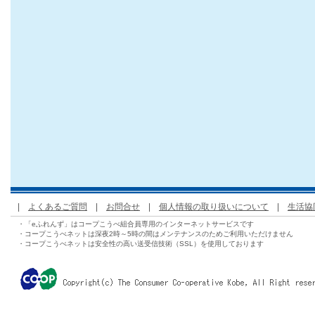
|
よくあるご質問
|
お問合せ
|
個人情報の取り扱いについて
|
生活協
・「eふれんず」はコープこうべ組合員専用のインターネットサービスです
・コープこうべネットは深夜2時～5時の間はメンテナンスのためご利用いただけません
・コープこうべネットは安全性の高い送受信技術（SSL）を使用しております