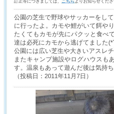
訂正等につきましては、
こちら
よりお知らせくださ
公園の芝生で野球やサッカーをして
に行ったよ。カモや鯉がいて餌やりを
たくてもカモが先にパクッと食べ
達は必死にカモから逃げてました(*´д
公園には広い芝生や大きいアスレ
またキャンプ施設やログハウスも
す。温泉もあって遊んだ後は気持ちいい
（投稿日：2011年11月7日）