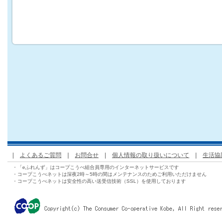
|
よくあるご質問
|
お問合せ
|
個人情報の取り扱いについて
|
生活協
・「eふれんず」はコープこうべ組合員専用のインターネットサービスです
・コープこうべネットは深夜2時～5時の間はメンテナンスのためご利用いただけません
・コープこうべネットは安全性の高い送受信技術（SSL）を使用しております